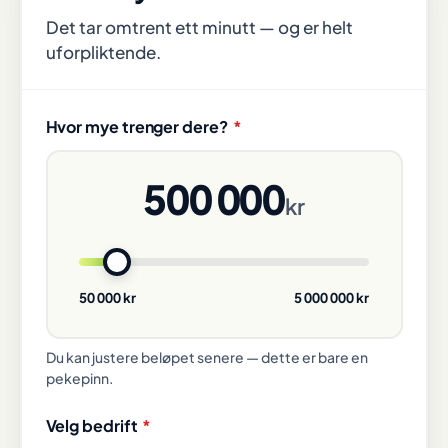
Det tar omtrent ett minutt — og er helt
uforpliktende.
Hvor mye trenger dere?
*
500 000
kr
50 000 kr
5 000 000 kr
Du kan justere beløpet senere — dette er bare en
pekepinn.
Velg bedrift
*