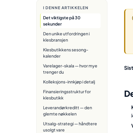
I DENNE ARTIKKELEN
Det viktigste på 30
sekunder
Den unike utfordringen i
klesbransjen
Klesbutikkens sesong-
kalender
Varelager-skala — hvor mye
Sis
trenger du
Kolleksjons-innkjøp i detalj
De
Finansieringsstruktur for
klesbutikk
Leverandørkreditt — den
glemte nøkkelen
Utsalg-strategi — håndtere
usolgt vare