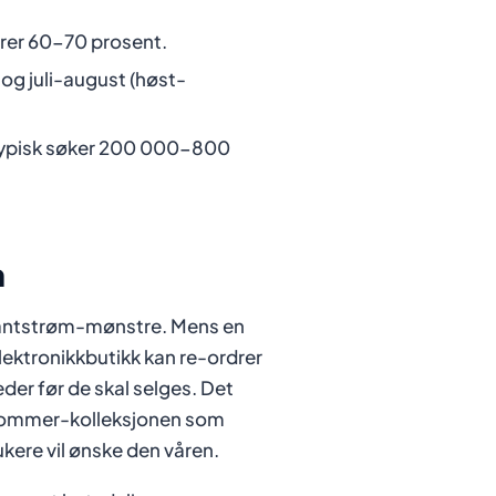
rer 60-70 prosent.
og juli-august (høst-
r typisk søker 200 000-800
n
tantstrøm-mønstre. Mens en
lektronikkbutikk kan re-ordrer
der før de skal selges. Det
år/sommer-kolleksjonen som
rukere vil ønske den våren.