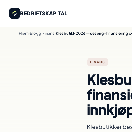
BEDRIFTSKAPITAL
Hjem
›
Blogg
›
Finans
›
Klesbutikk 2026 — sesong-finansiering o
FINANS
Klesbu
finansi
innkjø
Klesbutikker best