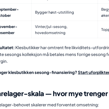
eptember-
Beg
Bygger høst-utstilling
ktober
øker
ovember-
Vinter/jul-sesong,
Topp
esember
hovedomsetning
ultatet:
Klesbutikker har omtrent fire likviditets-utfordring
te sesongs kolleksjon må betales mens forrige sesong fo
gin.
nger klesbutikken sesong-finansiering?
Start uforplikt
relager-skala — hvor mye trenger
elager-behovet skalerer med forventet omsetning: