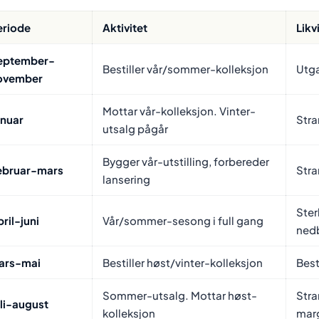
eriode
Aktivitet
Likv
eptember-
Bestiller vår/sommer-kolleksjon
Utga
ovember
Mottar vår-kolleksjon. Vinter-
anuar
Stra
utsalg pågår
Bygger vår-utstilling, forbereder
ebruar-mars
Stra
lansering
Ster
ril-juni
Vår/sommer-sesong i full gang
ned
ars-mai
Bestiller høst/vinter-kolleksjon
Best
Sommer-utsalg. Mottar høst-
Stra
uli-august
kolleksjon
marg