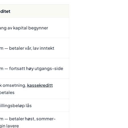
iditet
ng av kapital begynner
m — betaler vår, lav inntekt
m — fortsatt høy utgangs-side
k omsetning,
kassekreditt
betales
illingsbeløp lås
m — betaler høst, sommer-
in lavere