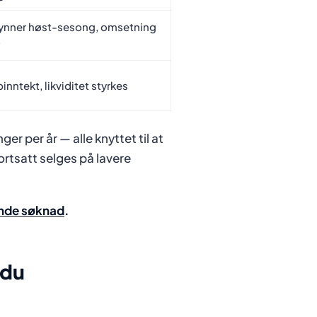
ynner høst-sesong, omsetning
inntekt, likviditet styrkes
er per år — alle knyttet til at
rtsatt selges på lavere
ende søknad
.
 du