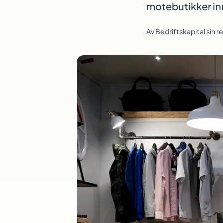
motebutikker in
Av
Bedriftskapital sin 