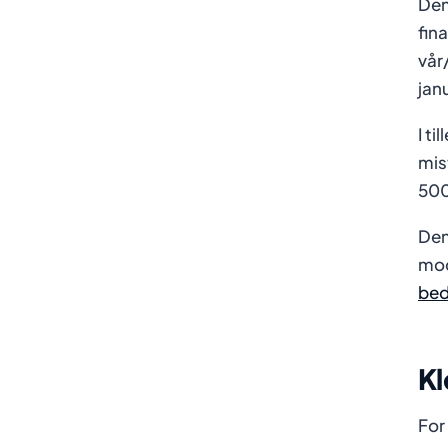
Den
fin
vår
jan
I t
mis
500
Den
mod
bed
Kl
For