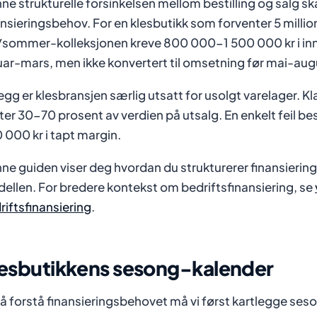
ne strukturelle forsinkelsen mellom bestilling og salg sk
ansieringsbehov. For en klesbutikk som forventer 5 millio
/sommer-kolleksjonen kreve 800 000-1 500 000 kr i innk
uar-mars, men ikke konvertert til omsetning før mai-aug
illegg er klesbransjen særlig utsatt for usolgt varelager. 
ter 30-70 prosent av verdien på utsalg. En enkelt feil be
 000 kr i tapt margin.
ne guiden viser deg hvordan du strukturerer finansiering
ellen. For bredere kontekst om bedriftsfinansiering, se
riftsfinansiering
.
esbutikkens sesong-kalender
 å forstå finansieringsbehovet må vi først kartlegge se