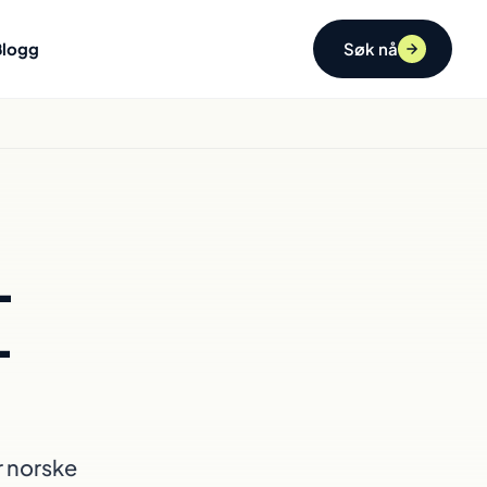
Blogg
Søk nå
-
-
r norske