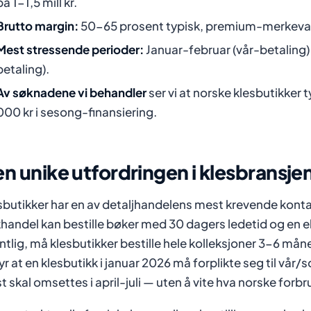
på 1-1,5 mill kr.
Brutto margin:
50-65 prosent typisk, premium-merkeva
Mest stressende perioder:
Januar-februar (vår-betaling) 
betaling).
Av søknadene vi behandler
ser vi at norske klesbutikke
000 kr i sesong-finansiering.
n unike utfordringen i klesbransje
sbutikker har en av detaljhandelens mest krevende kon
handel kan bestille bøker med 30 dagers ledetid og en e
ntlig, må klesbutikker bestille hele kolleksjoner 3-6 måne
yr at en klesbutikk i januar 2026 må forplikte seg til v
st skal omsettes i april-juli — uten å vite hva norske forb