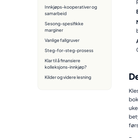
Innkjøps-kooperativer og
samarbeid
Sesong-spesifikke
marginer
Vanlige fallgruver
Steg-for-steg-prosess
Klar til å finansiere
kolleksjons-innkjøp?
De
Kilder og videre lesning
Kle
bok
uke
bet
før