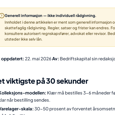
Generell informasjon — ikke individuell rådgivning.
Innholdet i denne artikkelen er ment som generell informasjon og ut
skattefaglig rådgivning. Regler, satser og frister kan endres. F
konsultere autorisert regnskapsfører, advokat eller revisor. Bed
utsteder ikke selv lån.
t oppdatert:
22. mai 2026
Av:
Bedriftskapital sin redaksj
t viktigste på 30 sekunder
Kolleksjons-modellen:
Klær må bestilles 3-6 måneder fø
klar når bestilling sendes.
Varelager-skala:
30-50 prosent av forventet årsomsetn