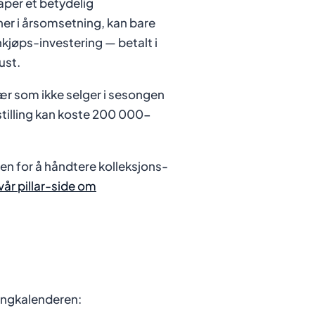
aper et betydelig
ner i årsomsetning, kan bare
jøps-investering — betalt i
ust.
Klær som ikke selger i sesongen
stilling kan koste 200 000-
en for å håndtere kolleksjons-
vår pillar-side om
songkalenderen: