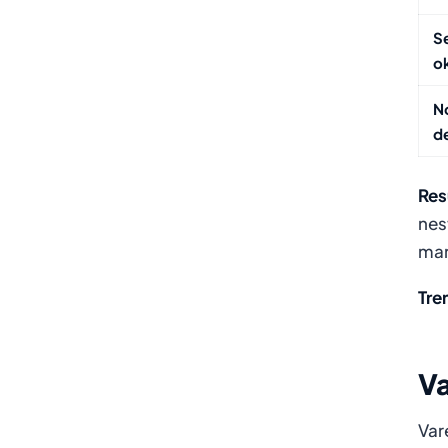
S
o
N
d
Res
nes
mar
Tre
Va
Var