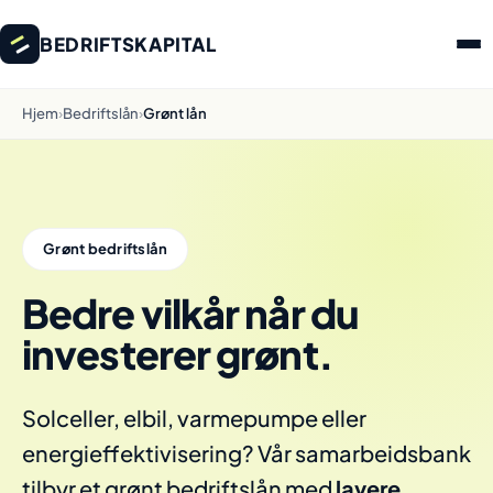
BEDRIFTSKAPITAL
Hjem
›
Bedriftslån
›
Grønt lån
Grønt bedriftslån
Bedre vilkår når du
investerer grønt.
Solceller, elbil, varmepumpe eller
energieffektivisering? Vår samarbeidsbank
tilbyr et grønt bedriftslån med
lavere