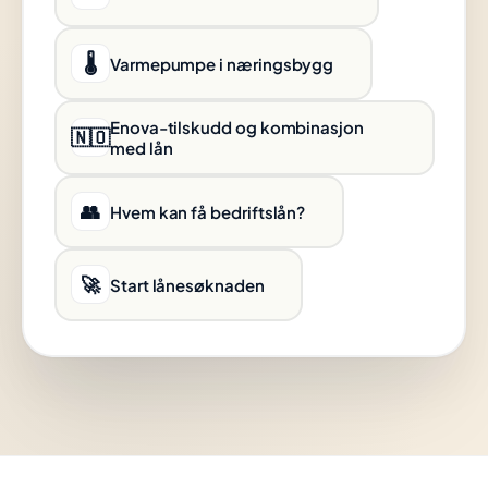
🌡️
Varmepumpe i næringsbygg
Enova-tilskudd og kombinasjon
🇳🇴
med lån
👥
Hvem kan få bedriftslån?
🚀
Start lånesøknaden