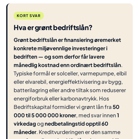
KORT SVAR
Hva er grønt bedriftslån?
Grønt bedriftslån er finansiering øremerket
konkrete miljøvennlige investeringer i
bedriften — og som derfor får lavere
månedlig kostnad enn ordinært bedriftslån
.
Typiske formål er solceller, varmepumpe, elbil
eller elvarebil, energieffektivisering av bygg,
batterilagring eller andre tiltak som reduserer
energiforbruk eller karbonavtrykk. Hos
Bedriftskapital formidler vi grønt lån fra
50
000 til 5 000 000 kroner
, med svar innen
1
virkedag
og
nedbetalingstid opptil 60
måneder
. Kreditvurderingen er den samme