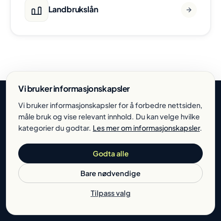
Landbrukslån
Vi bruker informasjonskapsler
Vi bruker informasjonskapsler for å forbedre nettsiden,
måle bruk og vise relevant innhold. Du kan velge hvilke
kategorier du godtar.
BEDRIFTSKAPITAL
Les mer om informasjonskapsler
.
Vi hjelper norske bedrifter med å finne riktig finansiering.
Godta alle
Hos oss kan du søke om bedriftslån enkelt og
Bare nødvendige
uforpliktende. Vi samarbeider med utvalgte
finansieringspartnere for å finne en løsning som passer
Tilpass valg
bedriftens behov.