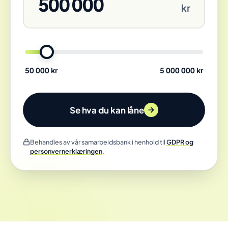
500 000
kr
Lånebeløp
50 000 kr
5 000 000 kr
Se hva du kan låne
Behandles av vår samarbeidsbank i henhold til
GDPR og
personvernerklæringen
.