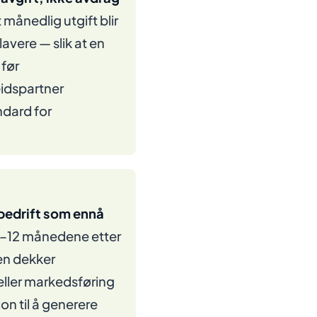
 månedlig utgift blir
avere — slik at en
før
idspartner
ndard for
n bedrift som ennå
6–12 månedene etter
gen dekker
 eller markedsføring
on til å generere