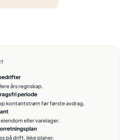
RT
bedrifter
flere års regnskap.
agsfri periode
opp kontantstrøm før første avdrag.
pant
i eiendom eller varelager.
forretningsplan
 på drift, ikke planer.