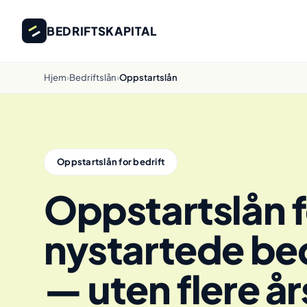
BEDRIFTSKAPITAL
Hjem
›
Bedriftslån
›
Oppstartslån
Oppstartslån for bedrift
Oppstartslån f
nystartede bed
— uten flere år