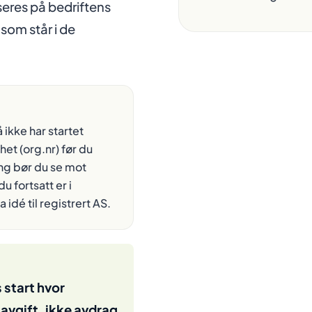
seres på bedriftens
 som står i de
 ikke har startet
et (org.nr) før du
ring bør du se mot
u fortsatt er i
a idé til registrert AS
.
 start hvor
savgift, ikke avdrag