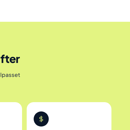
fter
ilpasset