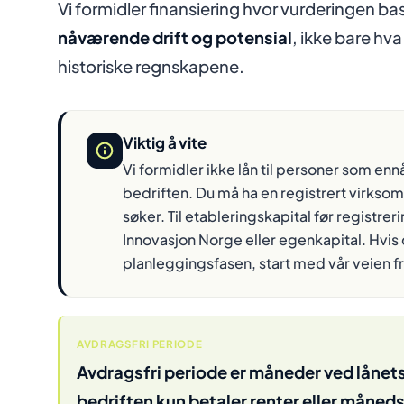
Vi formidler finansiering hvor vurderingen ba
nåværende drift og potensial
, ikke bare hva
historiske regnskapene.
Viktig å vite
Vi formidler ikke lån til personer som ennå
bedriften. Du må ha en registrert virksomh
søker. Til etableringskapital før registre
Innovasjon Norge eller egenkapital. Hvis d
planleggingsfasen, start med vår
veien fr
AVDRAGSFRI PERIODE
Avdragsfri periode er måneder ved lånets
bedriften kun betaler renter eller måned