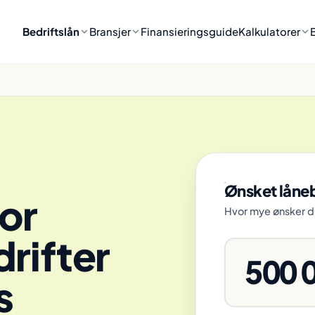
Bedriftslån
Bransjer
Finansieringsguide
Kalkulatorer
Ønsket låne
or
Hvor mye ønsker du 
rifter
500 
s