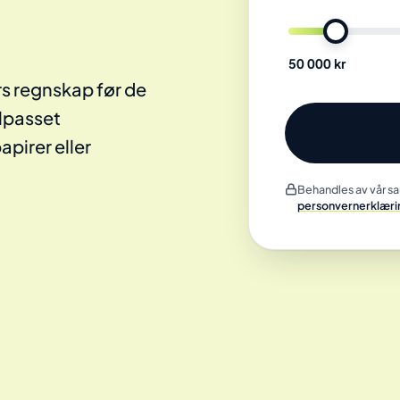
Lånebeløp
50 000 kr
rs regnskap før de
ilpasset
pirer eller
Behandles av vår sa
personvernerklæri