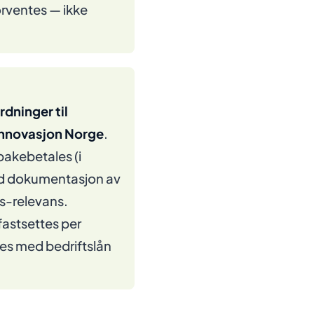
forventes — ikke
rdninger til
Innovasjon Norge
.
bakebetales (i
ed dokumentasjon av
ts-relevans.
 fastsettes per
es med bedriftslån