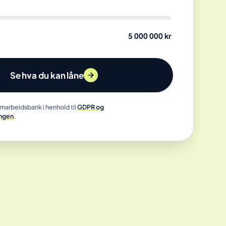
5 000 000 kr
Se hva du kan låne
marbeidsbank i henhold til
GDPR og
ngen
.