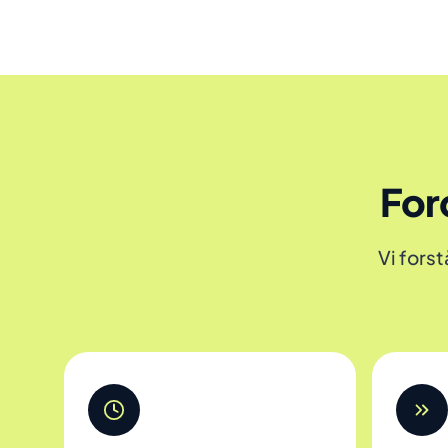
For
Vi fors