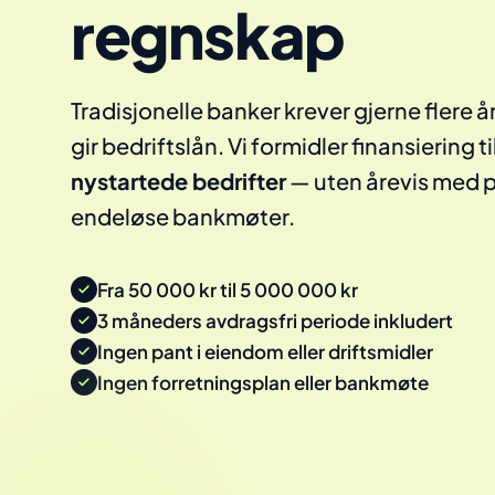
regnskap
Tradisjonelle banker krever gjerne flere å
gir bedriftslån. Vi formidler finansiering t
nystartede bedrifter
— uten årevis med pa
endeløse bankmøter.
Fra 50 000 kr til 5 000 000 kr
3 måneders avdragsfri periode inkludert
Ingen pant i eiendom eller driftsmidler
Ingen forretningsplan eller bankmøte