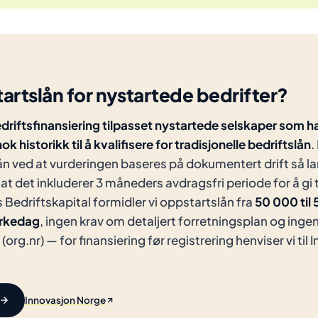
artslån for nystartede bedrifter?
driftsfinansiering tilpasset nystartede selskaper som 
k historikk til å kvalifisere for tradisjonelle bedriftslån
.
ån ved at vurderingen baseres på dokumentert drift så la
t det inkluderer 3 måneders avdragsfri periode for å gi t
Bedriftskapital formidler vi oppstartslån fra
50 000 til
irkedag
, ingen krav om detaljert forretningsplan og inge
(org.nr) — for finansiering før registrering henviser vi ti
Innovasjon Norge