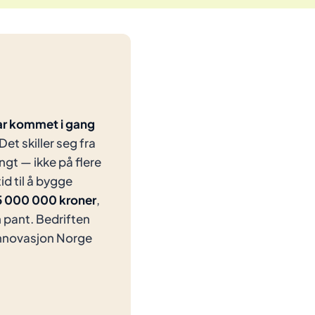
har kommet i gang
 Det skiller seg fra
ngt — ikke på flere
id til å bygge
 5 000 000 kroner
,
n pant. Bedriften
l Innovasjon Norge