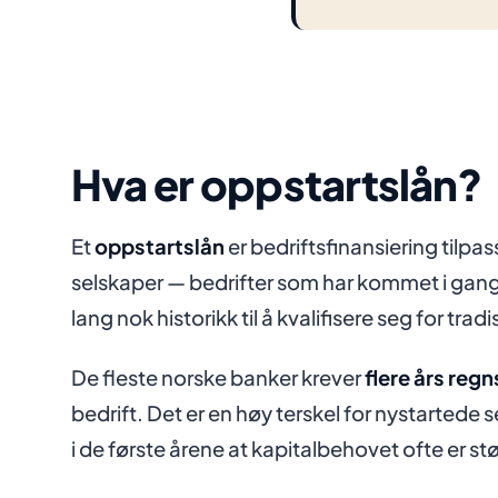
Hva er oppstartslån?
Et
oppstartslån
er bedriftsfinansiering tilpa
selskaper — bedrifter som har kommet i gan
lang nok historikk til å kvalifisere seg for trad
De fleste norske banker krever
flere års reg
bedrift. Det er en høy terskel for nystartede
i de første årene at kapitalbehovet ofte er stø