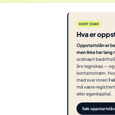
KORT SVAR
Hva er oppst
Oppstartslån er be
men ikke har lang no
ordinært bedriftsl
års regnskap — og a
kontantstrøm. Hos 
med svar innen
1 v
må være registrert 
eller egenkapital.
Søk oppstartslån