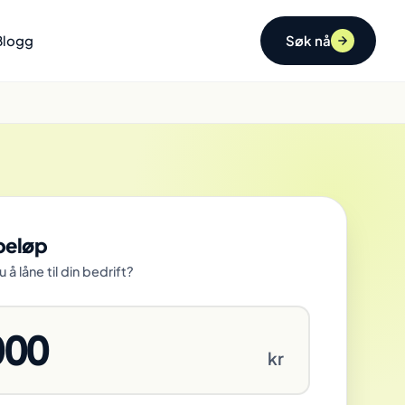
Blogg
Søk nå
beløp
å låne til din bedrift?
000
kr