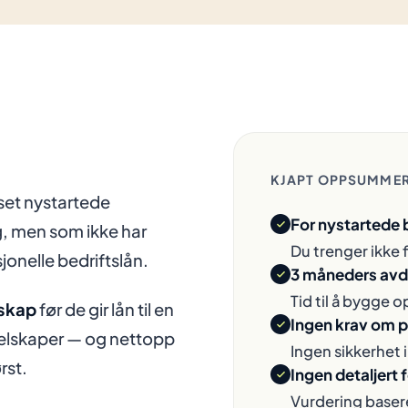
KJAPT OPPSUMME
sset nystartede
For nystartede 
g, men som ikke har
Du trenger ikke 
isjonelle bedriftslån.
3 måneders avdr
Tid til å bygge 
nskap
før de gir lån til en
Ingen krav om 
 selskaper — og nettopp
Ingen sikkerhet 
rst.
Ingen detaljert 
Vurdering baseres