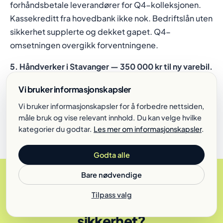
forhåndsbetale leverandører for Q4-kolleksjonen.
Kassekreditt fra hovedbank ikke nok. Bedriftslån uten
sikkerhet supplerte og dekket gapet. Q4-
omsetningen overgikk forventningene.
5. Håndverker i Stavanger — 350 000 kr til ny varebil.
Snekker som driver som ENK med 6 års drift. Pant i bil
Vi bruker informasjonskapsler
ville begrenset bytte-fleksibilitet. Bedriftslån uten
sikkerhet ga eierskap fra dag én med standard 60
Vi bruker informasjonskapsler for å forbedre nettsiden,
måle bruk og vise relevant innhold. Du kan velge hvilke
måneders nedbetaling.
kategorier du godtar.
Les mer om informasjonskapsler
.
Godta alle
Bare nødvendige
Tilpass valg
Hvorfor velge bedriftslån uten
sikkerhet?