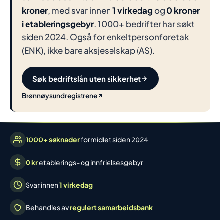
kroner
, med svar innen
1 virkedag
og
0 kroner
i etableringsgebyr
. 1000+ bedrifter har søkt
siden 2024. Også for enkeltpersonforetak
(ENK), ikke bare aksjeselskap (AS).
Søk bedriftslån uten sikkerhet
Brønnøysundregistrene
1000+ søknader
formidlet siden 2024
0 kr
etablerings- og innfrielsesgebyr
Svar innen
1 virkedag
Behandles av
regulert samarbeidsbank