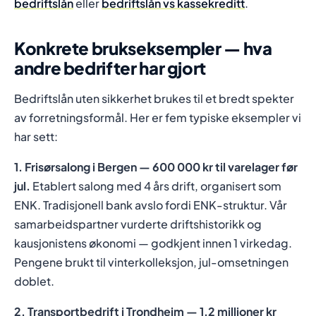
bedriftslån
eller
bedriftslån vs kassekreditt
.
Konkrete brukseksempler — hva
andre bedrifter har gjort
Bedriftslån uten sikkerhet brukes til et bredt spekter
av forretningsformål. Her er fem typiske eksempler vi
har sett:
1. Frisørsalong i Bergen — 600 000 kr til varelager før
jul.
Etablert salong med 4 års drift, organisert som
ENK. Tradisjonell bank avslo fordi ENK-struktur. Vår
samarbeidspartner vurderte driftshistorikk og
kausjonistens økonomi — godkjent innen 1 virkedag.
Pengene brukt til vinterkolleksjon, jul-omsetningen
doblet.
2. Transportbedrift i Trondheim — 1,2 millioner kr