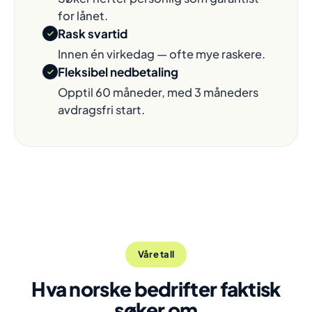
for lånet.
Rask svartid
Innen én virkedag — ofte mye raskere.
Fleksibel nedbetaling
Opptil 60 måneder, med 3 måneders
avdragsfri start.
Våre tall
Hva norske bedrifter faktisk
søker om