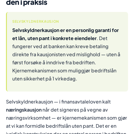
den i praksis
SELVSKYLDNERKAUSJON
Selvskyldnerkausjon er en personlig garanti for
et lån, uten pant i konkrete eiendeler
. Det
fungerer ved at banken kan kreve betaling
direkte fra kausjonisten ved mislighold — uten å
først forsøke å inndrive fra bedriften.
Kjernemekanismen som muliggjør bedriftslån
uten sikkerhet på 1 virkedag.
Selvskyldnerkausjon — i finansavtaleloven kalt
næringskausjon
når det signeres på vegne av
næringsvirksomhet — er kjernemekanismen som gjør
at vi kan formidle bedriftslån uten pant. Det er en
juridisk konstruksjon der en sentral person i bedriften