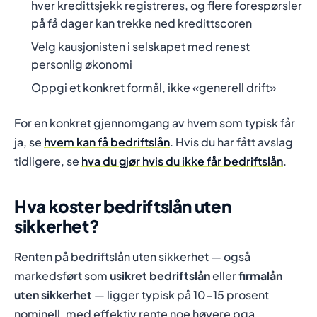
hver kredittsjekk registreres, og flere forespørsler
på få dager kan trekke ned kredittscoren
Velg kausjonisten i selskapet med renest
personlig økonomi
Oppgi et konkret formål, ikke «generell drift»
For en konkret gjennomgang av hvem som typisk får
ja, se
hvem kan få bedriftslån
. Hvis du har fått avslag
tidligere, se
hva du gjør hvis du ikke får bedriftslån
.
Hva koster bedriftslån uten
sikkerhet?
Renten på bedriftslån uten sikkerhet — også
markedsført som
usikret bedriftslån
eller
firmalån
uten sikkerhet
— ligger typisk på 10-15 prosent
nominell, med effektiv rente noe høyere pga