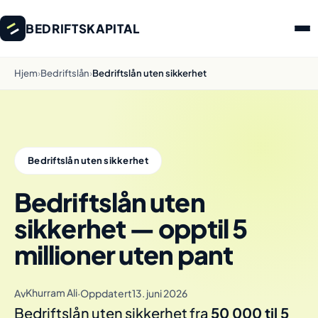
BEDRIFTSKAPITAL
Hjem
›
Bedriftslån
›
Bedriftslån uten sikkerhet
Bedriftslån uten sikkerhet
Bedriftslån uten
sikkerhet — opptil 5
millioner uten pant
Khurram Ali
Av
·
Oppdatert
13. juni 2026
Bedriftslån uten sikkerhet fra
50 000 til 5