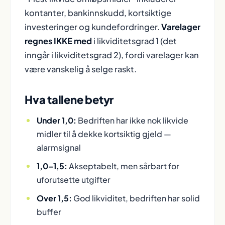
kontanter, bankinnskudd, kortsiktige
investeringer og kundefordringer.
Varelager
regnes IKKE med
i likviditetsgrad 1 (det
inngår i likviditetsgrad 2), fordi varelager kan
være vanskelig å selge raskt.
Hva tallene betyr
Under 1,0:
Bedriften har ikke nok likvide
midler til å dekke kortsiktig gjeld —
alarmsignal
1,0–1,5:
Akseptabelt, men sårbart for
uforutsette utgifter
Over 1,5:
God likviditet, bedriften har solid
buffer