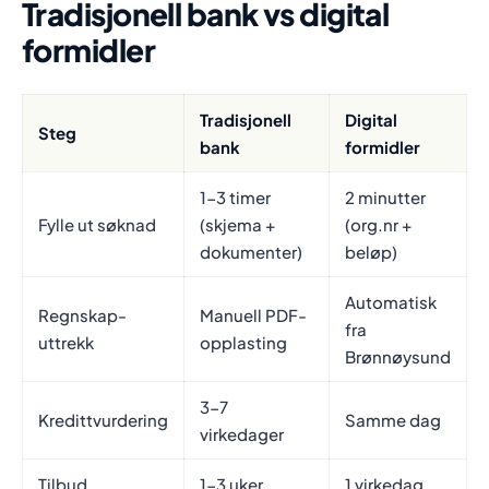
Tradisjonell bank vs digital
formidler
Tradisjonell
Digital
Steg
bank
formidler
1-3 timer
2 minutter
Fylle ut søknad
(skjema +
(org.nr +
dokumenter)
beløp)
Automatisk
Regnskap-
Manuell PDF-
fra
uttrekk
opplasting
Brønnøysund
3-7
Kredittvurdering
Samme dag
virkedager
Tilbud
1-3 uker
1 virkedag