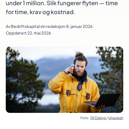
under 1 million. Slik fungerer flyten — time
for time, krav og kostnad.
Av
Bedriftskapital sin redaksjon
·
8. januar 2026
·
Oppdatert 22. mai 2026
Foto:
Till Daling
/
Unsplash