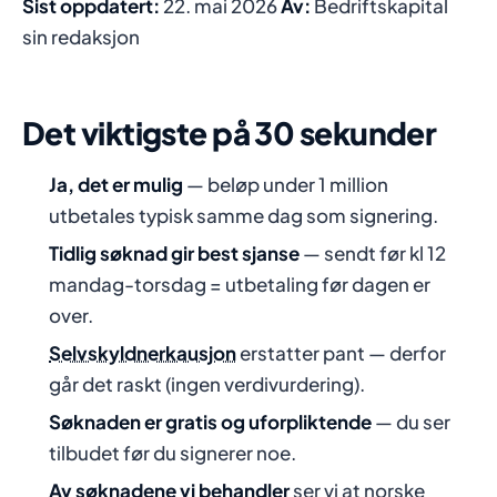
Sist oppdatert:
22. mai 2026
Av:
Bedriftskapital
sin redaksjon
Det viktigste på 30 sekunder
Ja, det er mulig
— beløp under 1 million
utbetales typisk samme dag som signering.
Tidlig søknad gir best sjanse
— sendt før kl 12
mandag-torsdag = utbetaling før dagen er
over.
Selvskyldnerkausjon
erstatter pant — derfor
går det raskt (ingen verdivurdering).
Søknaden er gratis og uforpliktende
— du ser
tilbudet før du signerer noe.
Av søknadene vi behandler
ser vi at norske