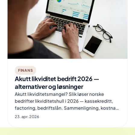
FINANS
Akutt likviditet bedrift 2026 —
alternativer og løsninger
Akutt likviditetsmangel? Slik løser norske
bedrifter likviditetshull i 2026 — kassekreditt,
factoring, bedriftslån. Sammenligning, kostnad
og når du bruker hva.
23. apr. 2026