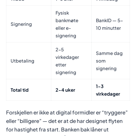
Fysisk
bankmøte
BankID — 5-
Signering
eller e-
10 minutter
signering
2-5
Samme dag
virkedager
Utbetaling
som
etter
signering
signering
1-3
Total tid
2-4 uker
virkedager
Forskjellen er ikke at digital formidler er “tryggere”
eller “billigere” — det er at de har designet flyten
for hastighet fra start. Banken bak låner ut