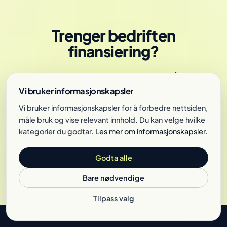
Trenger bedriften
finansiering?
Bedriftskapital formidler bedriftslån fra 50
000 til 5 millioner. Søk uforpliktende — svar
Vi bruker informasjonskapsler
samme dag.
Vi bruker informasjonskapsler for å forbedre nettsiden,
måle bruk og vise relevant innhold. Du kan velge hvilke
kategorier du godtar.
Les mer om informasjonskapsler
.
Se lånealternativer
Godta alle
Bare nødvendige
Tilpass valg