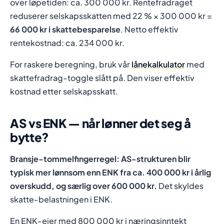
over løpetiden: ca. 300 000 kr. Rentefradraget
reduserer selskapsskatten med 22 % × 300 000 kr =
66 000 kr i skattebesparelse
. Netto effektiv
rentekostnad: ca. 234 000 kr.
For raskere beregning, bruk vår
lånekalkulator
med
skattefradrag-toggle slått på. Den viser effektiv
kostnad etter selskapsskatt.
AS vs ENK — når lønner det seg å
bytte?
Bransje-tommelfingerregel: AS-strukturen blir
typisk mer lønnsom enn ENK fra ca. 400 000 kr i årlig
overskudd, og særlig over 600 000 kr.
Det skyldes
skatte-belastningen i ENK.
En ENK-eier med 800 000 kr i næringsinntekt