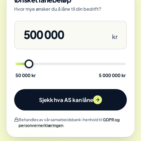
Hvor mye ønsker du å låne til din bedrift?
500 000
kr
Lånebeløp
50 000 kr
5 000 000 kr
Sjekk hva AS kan låne
Behandles av vår samarbeidsbank i henhold til
GDPR og
personvernerklæringen
.