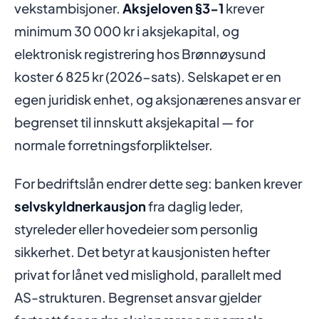
vekstambisjoner.
Aksjeloven §3-1
krever
minimum 30 000 kr i aksjekapital, og
elektronisk registrering hos Brønnøysund
koster 6 825 kr (2026-sats). Selskapet er en
egen juridisk enhet, og aksjonærenes ansvar er
begrenset til innskutt aksjekapital — for
normale forretningsforpliktelser.
For bedriftslån endrer dette seg: banken krever
selvskyldnerkausjon
fra daglig leder,
styreleder eller hovedeier som personlig
sikkerhet. Det betyr at kausjonisten hefter
privat for lånet ved mislighold, parallelt med
AS-strukturen. Begrenset ansvar gjelder