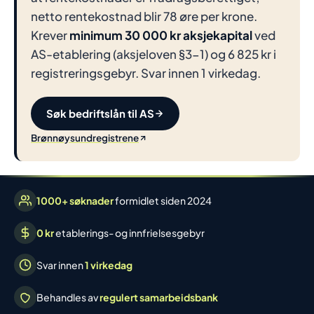
netto rentekostnad blir 78 øre per krone.
Krever
minimum 30 000 kr aksjekapital
ved
AS-etablering (aksjeloven §3-1) og 6 825 kr i
registreringsgebyr. Svar innen 1 virkedag.
Søk bedriftslån til AS
Brønnøysundregistrene
1000+ søknader
formidlet siden 2024
0 kr
etablerings- og innfrielsesgebyr
Svar innen
1 virkedag
Behandles av
regulert samarbeidsbank