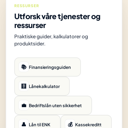
RESSURSER
Utforsk våre tjenester og
ressurser
Praktiske guider, kalkulatorer og
produktsider.
📚
Finansieringsguiden
🧮
Lånekalkulator
💼
Bedriftslån uten sikkerhet
👤
💰
Lån til ENK
Kassekreditt