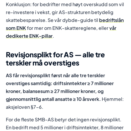
Konklusjon: for bedrifter med høyt overskudd som vil
re-investere i vekst, gir AS-strukturen betydelig
skattebesparelse. Se vår dybde-guide til
bedriftslån
som ENK
for mer om ENK-skattereglene, eller
vår
dedikerte ENK-pillar
.
Revisjonsplikt for AS — alle tre
terskler må overstiges
AS får revisjonsplikt først når alle tre terskler
overstiges samtidig: driftsinntekter ≥ 7 millioner
kroner, balansesum ≥ 27 millioner kroner, og
gjennomsnittlig antall ansatte ≥ 10 årsverk.
Hjemmel:
aksjeloven §7-6.
For de fleste SMB-AS betyr det ingen revisjonsplikt.
En bedrift med 5 millioner i driftsinntekter, 8 millioner