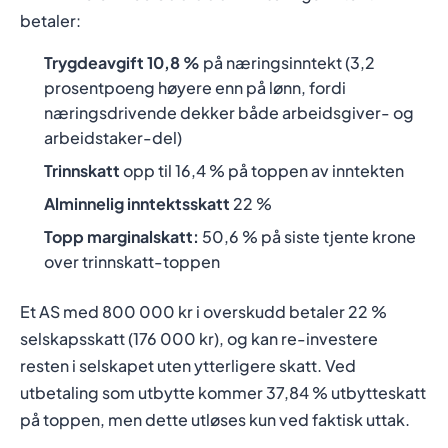
betaler:
Trygdeavgift 10,8 %
på næringsinntekt (3,2
prosentpoeng høyere enn på lønn, fordi
næringsdrivende dekker både arbeidsgiver- og
arbeidstaker-del)
Trinnskatt
opp til 16,4 % på toppen av inntekten
Alminnelig inntektsskatt
22 %
Topp marginalskatt:
50,6 % på siste tjente krone
over trinnskatt-toppen
Et AS med 800 000 kr i overskudd betaler 22 %
selskapsskatt (176 000 kr), og kan re-investere
resten i selskapet uten ytterligere skatt. Ved
utbetaling som utbytte kommer 37,84 % utbytteskatt
på toppen, men dette utløses kun ved faktisk uttak.