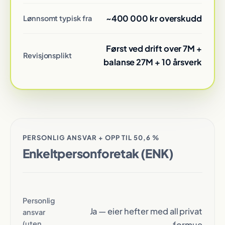
~400 000 kr overskudd
Lønnsomt typisk fra
Først ved drift over 7M +
Revisjonsplikt
balanse 27M + 10 årsverk
PERSONLIG ANSVAR + OPP TIL 50,6 %
Enkeltpersonforetak (ENK)
Personlig
Ja — eier hefter med all privat
ansvar
(uten
formue