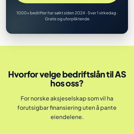
1000+ bedrifter har søkt siden 2024 · Svar 1 virkedag ·
Gratis og uforpliktende
Hvorfor velge bedriftslån til AS
hos oss?
For norske aksjeselskap som vil ha
forutsigbar finansiering uten å pante
eiendelene.