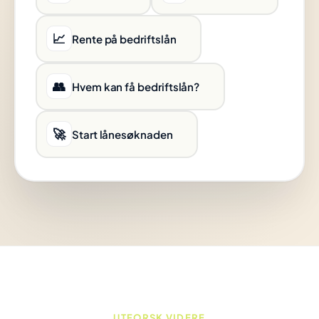
📈
Rente på bedriftslån
👥
Hvem kan få bedriftslån?
🚀
Start lånesøknaden
UTFORSK VIDERE