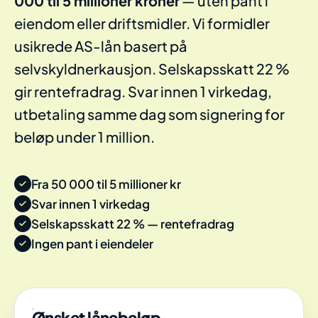
000 til 5 millioner kroner
— uten pant i
eiendom eller driftsmidler. Vi formidler
usikrede AS-lån basert på
selvskyldnerkausjon. Selskapsskatt 22 %
gir rentefradrag. Svar innen 1 virkedag,
utbetaling samme dag som signering for
beløp under 1 million.
Fra 50 000 til 5 millioner kr
Svar innen 1 virkedag
Selskapsskatt 22 % — rentefradrag
Ingen pant i eiendeler
Ønsket lånebeløp