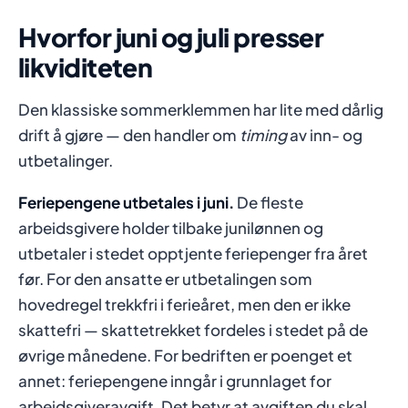
Hvorfor juni og juli presser
likviditeten
Den klassiske sommerklemmen har lite med dårlig
drift å gjøre — den handler om
timing
av inn- og
utbetalinger.
Feriepengene utbetales i juni.
De fleste
arbeidsgivere holder tilbake junilønnen og
utbetaler i stedet opptjente feriepenger fra året
før. For den ansatte er utbetalingen som
hovedregel trekkfri i ferieåret, men den er ikke
skattefri — skattetrekket fordeles i stedet på de
øvrige månedene. For bedriften er poenget et
annet: feriepengene inngår i grunnlaget for
arbeidsgiveravgift. Det betyr at avgiften du skal