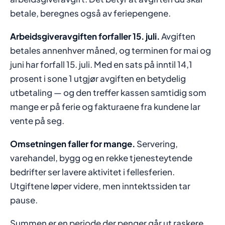
betale, beregnes også av feriepengene.
Arbeidsgiveravgiften forfaller 15. juli.
Avgiften
betales annenhver måned, og terminen for mai og
juni har forfall 15. juli. Med en sats på inntil 14,1
prosent i sone 1 utgjør avgiften en betydelig
utbetaling — og den treffer kassen samtidig som
mange er på ferie og fakturaene fra kundene lar
vente på seg.
Omsetningen faller for mange.
Servering,
varehandel, bygg og en rekke tjenesteytende
bedrifter ser lavere aktivitet i fellesferien.
Utgiftene løper videre, men inntektssiden tar
pause.
Summen er en periode der penger går ut raskere