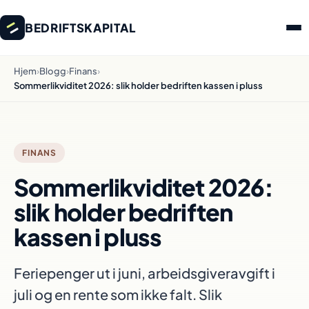
BEDRIFTSKAPITAL
Hjem
›
Blogg
›
Finans
›
Sommerlikviditet 2026: slik holder bedriften kassen i pluss
FINANS
Sommerlikviditet 2026:
slik holder bedriften
kassen i pluss
Feriepenger ut i juni, arbeidsgiveravgift i
juli og en rente som ikke falt. Slik