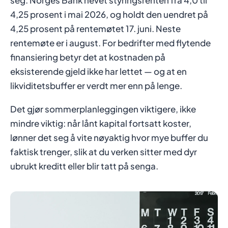
seg. Norges Bank hevet styringsrenten fra 4,0 til
4,25 prosent i mai 2026, og holdt den uendret på
4,25 prosent på rentemøtet 17. juni. Neste
rentemøte er i august. For bedrifter med flytende
finansiering betyr det at kostnaden på
eksisterende gjeld ikke har lettet — og at en
likviditetsbuffer er verdt mer enn på lenge.
Det gjør sommerplanleggingen viktigere, ikke
mindre viktig: når lånt kapital fortsatt koster,
lønner det seg å vite nøyaktig hvor mye buffer du
faktisk trenger, slik at du verken sitter med dyr
ubrukt kreditt eller blir tatt på senga.