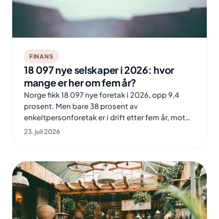
FINANS
18 097 nye selskaper i 2026: hvor
mange er her om fem år?
Norge fikk 18 097 nye foretak i 2026, opp 9,4
prosent. Men bare 38 prosent av
enkeltpersonforetak er i drift etter fem år, mot
56 prosent av AS.
23. juli 2026