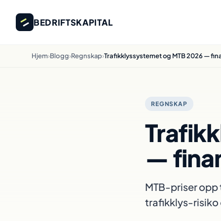
BEDRIFTSKAPITAL
Hjem
›
Blogg
›
Regnskap
›
Trafikklyssystemet og MTB 2026 — fin
REGNSKAP
Trafik
— fina
MTB-priser opp t
trafikklys-risik