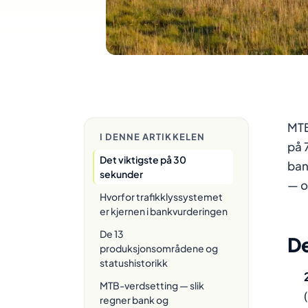
MTB
I DENNE ARTIKKELEN
på 
Det viktigste på 30
ban
sekunder
— o
Hvorfor trafikklyssystemet
er kjernen i bankvurderingen
De 13
De
produksjonsområdene og
statushistorikk
MTB-verdsetting — slik
regner bank og