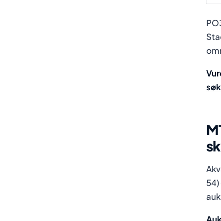
PO3
Sta
omr
Vur
sø
MT
s
Akv
54)
auk
Auk