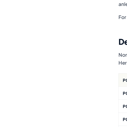
anl
For
De
Nor
Her
P
P
P
P