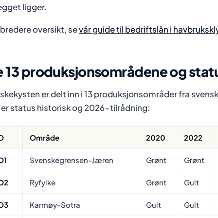
egget ligger.
 bredere oversikt, se
vår guide til bedriftslån i havbruksk
 13 produksjonsområdene og statu
skekysten er delt inn i 13 produksjonsområder fra svensk
 er status historisk og 2026-tilrådning:
O
Område
2020
2022
O1
Svenskegrensen-Jæren
Grønt
Grønt
O2
Ryfylke
Grønt
Gult
O3
Karmøy-Sotra
Gult
Gult