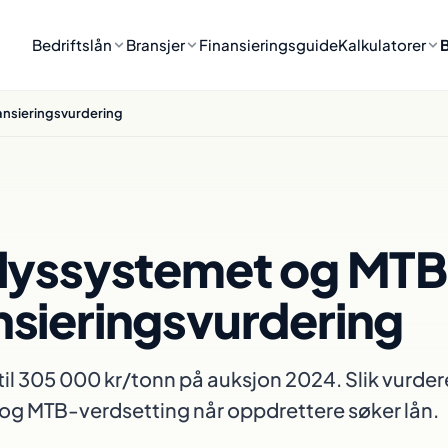
Bedriftslån
Bransjer
Finansieringsguide
Kalkulatorer
ansieringsvurdering
klyssystemet og MT
nsieringsvurdering
il 305 000 kr/tonn på auksjon 2024. Slik vurde
o og MTB-verdsetting når oppdrettere søker lån.