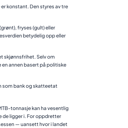
er konstant. Den styres av tre
nt), fryses (gult) eller
sesverdien betydelig opp eller
t skjønnsfrihet. Selv om
 en annen basert på politiske
n som bank og skatteetat
MTB-tonnasje kan ha vesentlig
de ligger i. For oppdretter
osessen — uansett hvor i landet