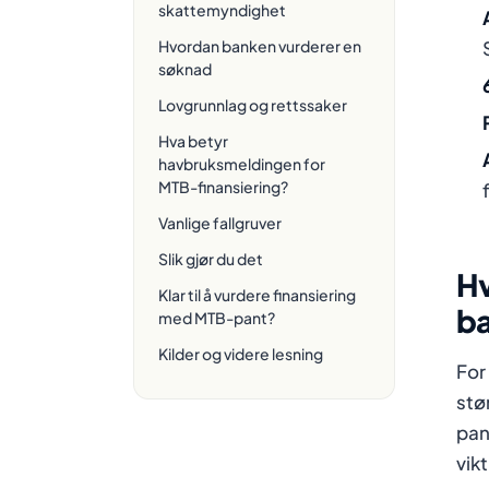
skattemyndighet
Hvordan banken vurderer en
søknad
Lovgrunnlag og rettssaker
Hva betyr
havbruksmeldingen for
MTB-finansiering?
Vanlige fallgruver
Slik gjør du det
Hv
Klar til å vurdere finansiering
b
med MTB-pant?
Kilder og videre lesning
For
stø
pan
vik