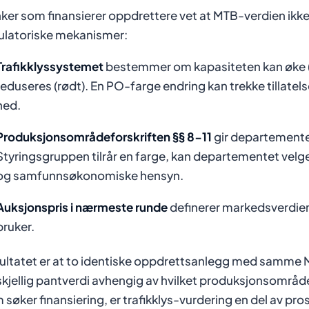
ker som finansierer oppdrettere vet at MTB-verdien ikke 
ulatoriske mekanismer:
Trafikklyssystemet
bestemmer om kapasiteten kan øke (grø
reduseres (rødt). En PO-farge endring kan trekke tillatel
ned.
Produksjonsområdeforskriften §§ 8-11
gir departemente
Styringsgruppen tilrår en farge, kan departementet velge
og samfunnsøkonomiske hensyn.
Auksjonspris i nærmeste runde
definerer markedsverdie
bruker.
ultatet er at to identiske oppdrettsanlegg med samme 
skjellig pantverdi avhengig av hvilket produksjonsområde 
 søker finansiering, er trafikklys-vurdering en del av pr