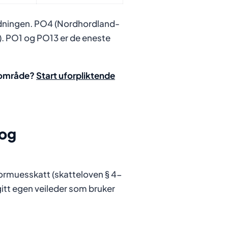
rådningen. PO4 (Nordhordland-
4). PO1 og PO13 er de eneste
nsområde?
Start uforpliktende
 og
formuesskatt (skatteloven § 4-
itt egen veileder som bruker