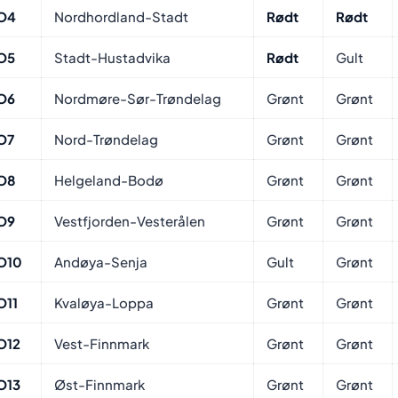
O4
Nordhordland-Stadt
Rødt
Rødt
O5
Stadt-Hustadvika
Rødt
Gult
O6
Nordmøre-Sør-Trøndelag
Grønt
Grønt
O7
Nord-Trøndelag
Grønt
Grønt
O8
Helgeland-Bodø
Grønt
Grønt
O9
Vestfjorden-Vesterålen
Grønt
Grønt
O10
Andøya-Senja
Gult
Grønt
O11
Kvaløya-Loppa
Grønt
Grønt
O12
Vest-Finnmark
Grønt
Grønt
O13
Øst-Finnmark
Grønt
Grønt