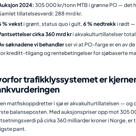
Auksjon 2024:
305 000 kr/tonn MTB i grønne PO — det h
Samlet tillatelsesverdi: 288 mrd kr.
6 % vekst
i grønt, status quo i gult,
6 % nedtrekk
i rødt —
Pantsettelser cirka 360 mrd kr
i akvakulturtillatelser tot
Av søknadene vi behandler
ser vi at PO-farge er en av d
for kreditt-tilgang og rentebetingelser for sjøbaserte m
orfor trafikklyssystemet er kjernen
ankvurderingen
 en matfiskoppdretter i sjø er akvakulturtillatelsen — o
rste balanseposten. Med auksjonspriser opp mot 305 00
tsetningsverdi på cirka 360 milliarder kroner i Norge, er t
tigste pant.