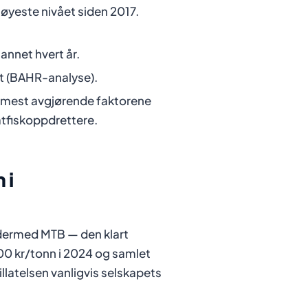
øyeste nivået siden 2017.
 annet hvert år.
alt (BAHR-analyse).
e mest avgjørende faktorene
atfiskoppdrettere.
 i
g dermed MTB — den klart
0 kr/tonn i 2024 og samlet
illatelsen vanligvis selskapets