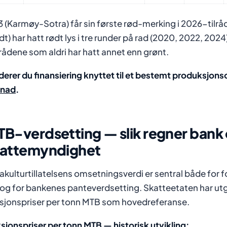
 (Karmøy-Sotra) får sin første rød-merking i 2026-til
dt) har hatt rødt lys i tre runder på rad (2020, 2022, 202
ådene som aldri har hatt annet enn grønt.
derer du finansiering knyttet til et bestemt produksjo
knad
.
B-verdsetting — slik regner bank
kattemyndighet
akulturtillatelsens omsetningsverdi er sentral både for 
 og for bankenes panteverdsetting. Skatteetaten har utg
sjonspriser per tonn MTB som hovedreferanse.
sjonspriser per tonn MTB — historisk utvikling: