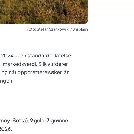
Foto:
Stefan Szankowski
/
Unsplash
 2024 — en standard tillatelse
i markedsverdi. Slik vurderer
ing når oppdrettere søker lån
ingen.
møy-Sotra), 9 gule, 3 grønne
 2026.