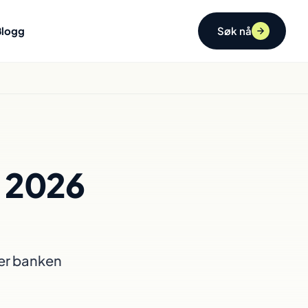
Blogg
Søk nå
B 2026
rer banken