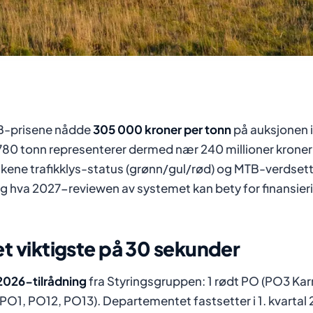
-prisene nådde
305 000 kroner per tonn
på auksjonen i
780 tonn representerer dermed nær 240 millioner kroner 
kene trafikklys-status (grønn/gul/rød) og MTB-verdsett
g hva 2027-reviewen av systemet kan bety for finansier
t viktigste på 30 sekunder
2026-tilrådning
fra Styringsgruppen: 1 rødt PO (PO3 Kar
(PO1, PO12, PO13). Departementet fastsetter i 1. kvartal