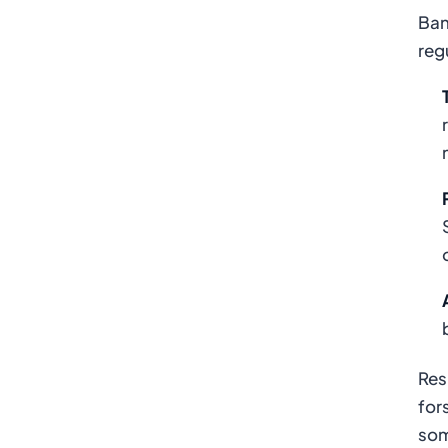
Ban
reg
Res
for
som