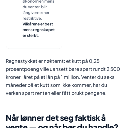
økonomien mens
du venter, blir
långiverne mer
restriktive.
Vilkårene er best
mens regnskapet
er sterkt
.
Regnestykket er nøkternt: et kutt på 0,25
prosentpoeng ville uansett bare spart rundt 2 500
kroner i året på et lån på 1 million. Venter du seks
måneder på et kutt som ikke kommer, har du
verken spart renten eller fått brukt pengene.
Når lønner det seg faktisk å
vente — og når bør du handle?