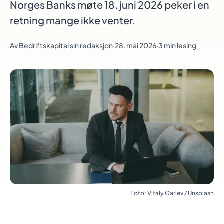
Norges Banks møte 18. juni 2026 peker i en
retning mange ikke venter.
Av
Bedriftskapital sin redaksjon
·
28. mai 2026
·
3 min lesing
Foto:
Vitaly Gariev
/
Unsplash