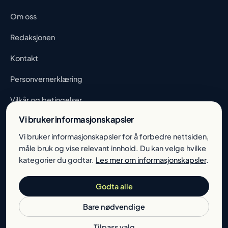
Om oss
Redaksjonen
Kontakt
Personvernerklæring
Vilkår og betingelser
Vi bruker informasjonskapsler
Informasjonskapsler
Vi bruker informasjonskapsler for å forbedre nettsiden,
måle bruk og vise relevant innhold. Du kan velge hvilke
kategorier du godtar.
Les mer om informasjonskapsler
.
Godta alle
Bedriftskapital er en formidlingstjeneste. Vi gir ikke individuell
finansiell rådgivning. Lånene utstedes av vår samarbeidsbank
Bare nødvendige
på bankens vilkår etter individuell kredittvurdering.
Bedriftskapital er en del av CAPIVEST AS · org.nr 936 286 690
Tilpass valg