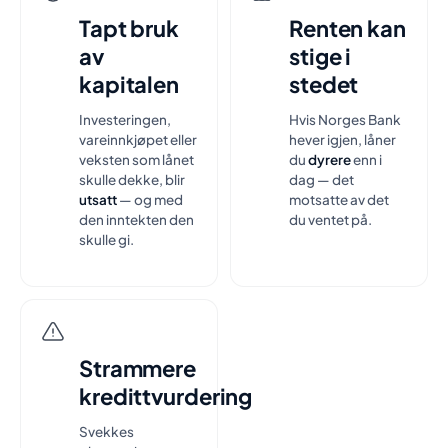
Tapt bruk
Renten kan
av
stige i
kapitalen
stedet
Investeringen,
Hvis Norges Bank
vareinnkjøpet eller
hever igjen, låner
veksten som lånet
du
dyrere
enn i
skulle dekke, blir
dag — det
utsatt
— og med
motsatte av det
den inntekten den
du ventet på.
skulle gi.
Strammere
kredittvurdering
Svekkes