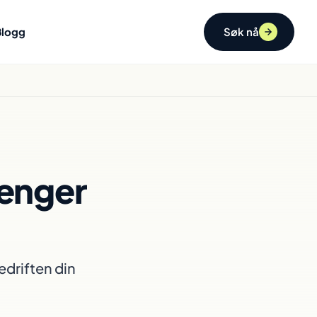
Blogg
Søk nå
renger
bedriften din