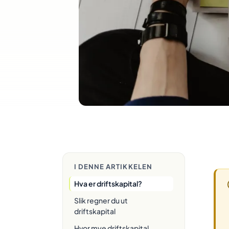
I DENNE ARTIKKELEN
Hva er driftskapital?
Slik regner du ut
driftskapital
Hvor mye driftskapital