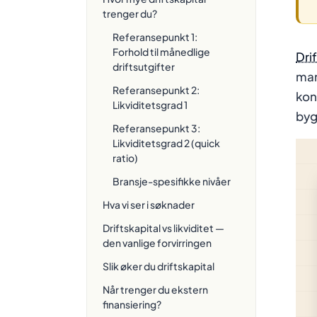
trenger du?
Referansepunkt 1:
Forhold til månedlige
Dri
driftsutgifter
man
Referansepunkt 2:
kon
Likviditetsgrad 1
byg
Referansepunkt 3:
Likviditetsgrad 2 (quick
ratio)
Bransje-spesifikke nivåer
Hva vi ser i søknader
Driftskapital vs likviditet —
den vanlige forvirringen
Slik øker du driftskapital
Når trenger du ekstern
finansiering?