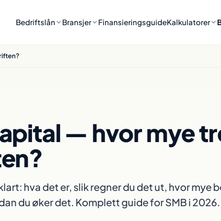
Bedriftslån
Bransjer
Finansieringsguide
Kalkulatorer
riften?
kapital — hvor mye t
ten?
klart: hva det er, slik regner du det ut, hvor mye 
dan du øker det. Komplett guide for SMB i 2026.