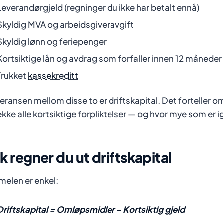
Leverandørgjeld (regninger du ikke har betalt ennå)
Skyldig MVA og arbeidsgiveravgift
Skyldig lønn og feriepenger
Kortsiktige lån og avdrag som forfaller innen 12 måneder
Trukket
kassekreditt
feransen mellom disse to er driftskapital. Det forteller om
kke alle kortsiktige forpliktelser — og hvor mye som er igj
ik regner du ut driftskapital
melen er enkel:
Driftskapital = Omløpsmidler − Kortsiktig gjeld