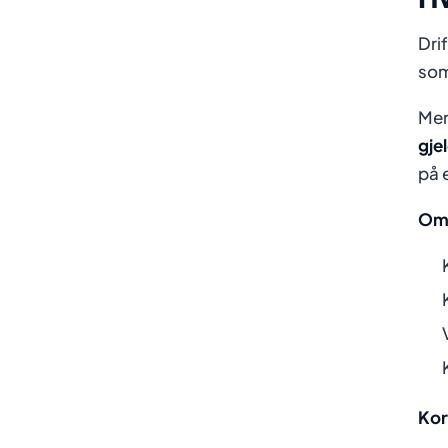
Dri
som 
Mer
gje
på 
Oml
Kor