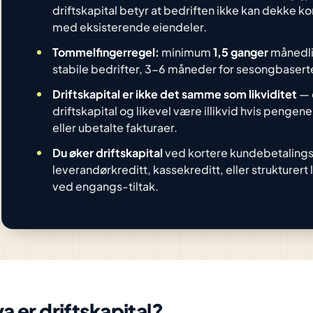
driftskapital betyr at bedriften ikke kan dekke kor
med eksisterende eiendeler.
Tommelfingerregel:
minimum
1,5 ganger
månedlig
stabile bedrifter, 3-6 måneder for sesongbasert
Driftskapital er ikke det samme som likviditet
— 
driftskapital og likevel være illikvid hvis pengen
eller ubetalte fakturaer.
Du øker driftskapital
ved kortere kundebetalingsf
leverandørkreditt, kassekreditt, eller strukturert
ved engangs-tiltak.
a er driftskapital?