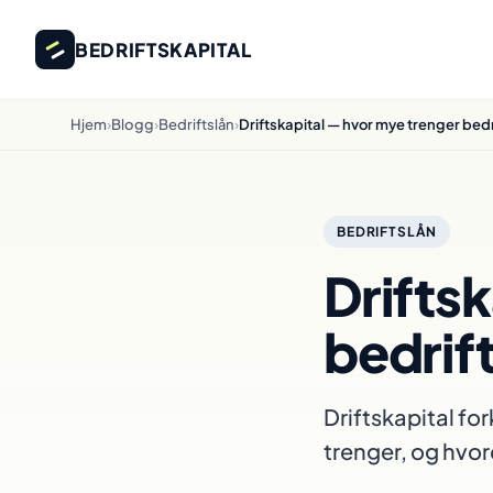
BEDRIFTSKAPITAL
Hjem
›
Blogg
›
Bedriftslån
›
Driftskapital — hvor mye trenger bed
BEDRIFTSLÅN
Drifts
bedrif
Driftskapital for
trenger, og hvor