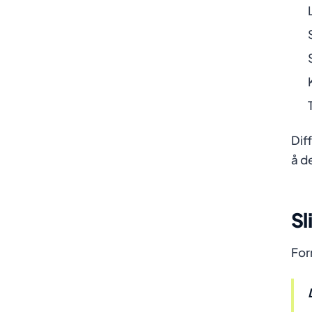
Dif
å de
Sl
For