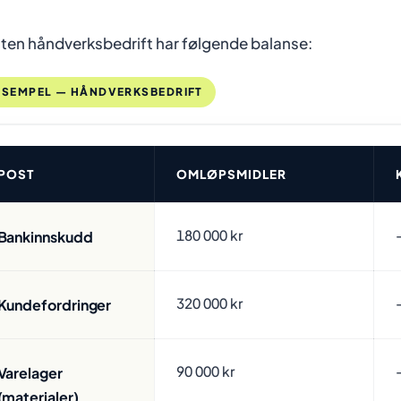
liten håndverksbedrift har følgende balanse:
KSEMPEL — HÅNDVERKSBEDRIFT
POST
OMLØPSMIDLER
180 000 kr
Bankinnskudd
320 000 kr
Kundefordringer
90 000 kr
Varelager
(materialer)