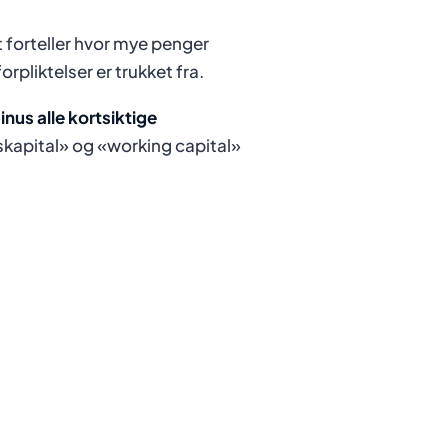
et forteller hvor mye penger
forpliktelser er trukket fra.
us alle kortsiktige
kapital» og «working capital»