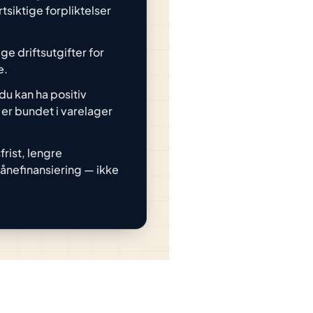
tsiktige forpliktelser
e driftsutgifter for
e.
du kan ha positiv
e er bundet i varelager
rist, lengre
 lånefinansiering — ikke