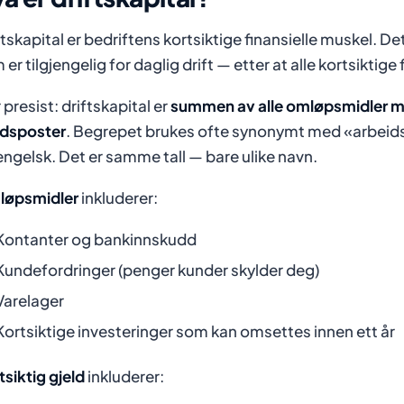
ftskapital er bedriftens kortsiktige finansielle muskel. D
er tilgjengelig for daglig drift — etter at alle kortsiktige 
 presist: driftskapital er
summen av alle omløpsmidler min
ldsposter
. Begrepet brukes ofte synonymt med «arbeids
engelsk. Det er samme tall — bare ulike navn.
øpsmidler
inkluderer:
Kontanter og bankinnskudd
Kundefordringer (penger kunder skylder deg)
Varelager
Kortsiktige investeringer som kan omsettes innen ett år
tsiktig gjeld
inkluderer: