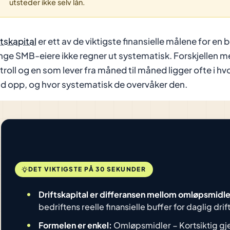
utsteder ikke selv lån.
ftskapital
er ett av de viktigste finansielle målene for en
ge SMB-eiere ikke regner ut systematisk. Forskjellen m
troll og en som lever fra måned til måned ligger ofte i hv
d opp, og hvor systematisk de overvåker den.
DET VIKTIGSTE PÅ 30 SEKUNDER
Driftskapital er differansen mellom omløpsmidler
bedriftens reelle finansielle buffer for daglig drift
Formelen er enkel:
Omløpsmidler − Kortsiktig gj